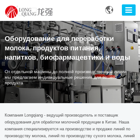

Оборудование для переработки
молока, продуктов питания,
напитков, биофармацевтики и воды
От отдельной машины до полной производственной линии —
мы предлагаем индивидуальные решения для вашего
продукта
Компания Longqiang - ведущий производитель и поставщик
оборудования для обработки молочной продукции в Китае. Наша
компания специализируется на производстве и продаже линий по
производству молока, линий по производству сухого молока, линий