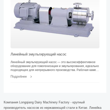
Линейный эмульгирующий насос
Линейный эмульгирующий насос — это высокоэффективное
оборудование для гомогенизации и эмульгирования, идеально
подходящее для непрерывного производства. Рабочая камера
оснащена тремя ступенями роторов и статоров, создающими
Подробнее
12 слоев для интенсивного смешивания и высокой степени
однородности продукта.
Компания Longqiang Dairy Machinery Factory - крупный
производитель насосов из нержавеющей стали в Китае. Линейка