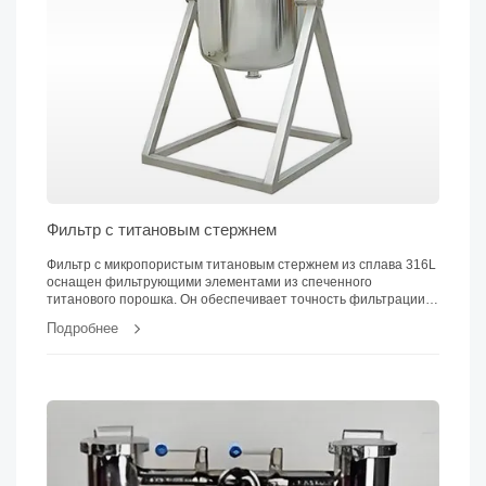
Фильтр с титановым стержнем
Фильтр с микропористым титановым стержнем из сплава 316L
оснащен фильтрующими элементами из спеченного
титанового порошка. Он обеспечивает точность фильтрации
от 0,5 до 50 мкм и способен работать при температурах до
Подробнее
230°C и давлении до 0,4 МПа.