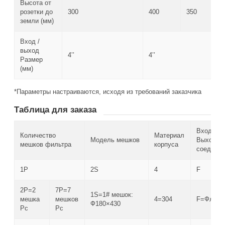
Высота от
розетки до
300
400
350
земли (мм)
Вход /
выход
4’’
4’’
Размер
(мм)
*Параметры настраиваются, исходя из требований заказчика
Таблица для заказа
Входное/
Количество
Материал
Модель мешков
Выходно
мешков фильтра
корпуса
соедени
1P
2S
4
F
2P=2
7P=7
1S=1# мешок:
мешка
мешков
4=304
F=Флане
Ф180×430
Pc
Pc