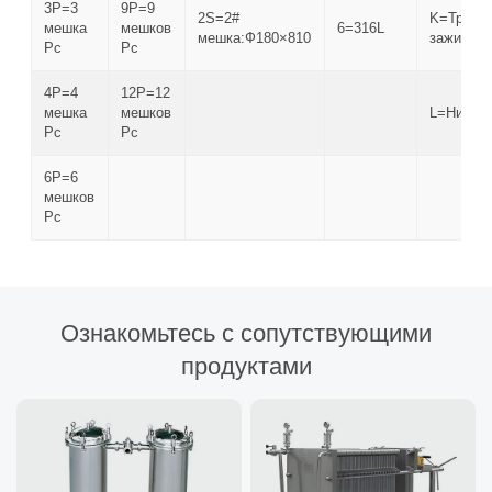
3P=3
9P=9
2S=2#
K=Тройн
мешка
мешков
6=316L
мешка:Ф180×810
зажим
Pc
Pc
4P=4
12P=12
мешка
мешков
L=Нить
Pc
Pc
6P=6
мешков
Pc
Ознакомьтесь с сопутствующими
продуктами